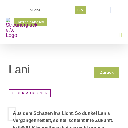
Zum
Suche
Go
Inhalt
nach:
springen
Jetzt Spenden!
Lani
Zurück
GLÜCKSSTREUNER
Aus dem Schatten ins Licht. So dunkel Lanis
Vergangenheit ist, so hell scheint ihre Zukunft.
In 63801 Kleinostheim hat sie nicht nur ein