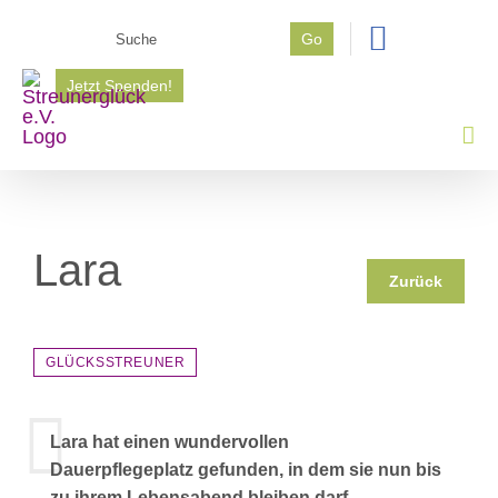
Zum
Suche
Go
Inhalt
nach:
springen
Jetzt Spenden!
Lara
Zurück
GLÜCKSSTREUNER
Lara hat einen wundervollen
Dauerpflegeplatz gefunden, in dem sie nun bis
zu ihrem Lebensabend bleiben darf.