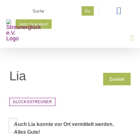
Zum
Suche
Go
Inhalt
nach:
springen
Jetzt Spenden!
Lia
Zurück
GLÜCKSSTREUNER
Auch Lia konnte vor Ort vermittelt werden.
Alles Gute!