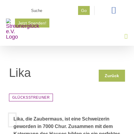
Zum
Suche
Go
Inhalt
nach:
springen
Jetzt Spenden!
Lika
Zurück
GLÜCKSSTREUNER
Lika, die Zaubermaus, ist eine Schweizerin
geworden in 7000 Chur. Zusammen mit dem
Katermann des Hauses bilden sie ein perfektes