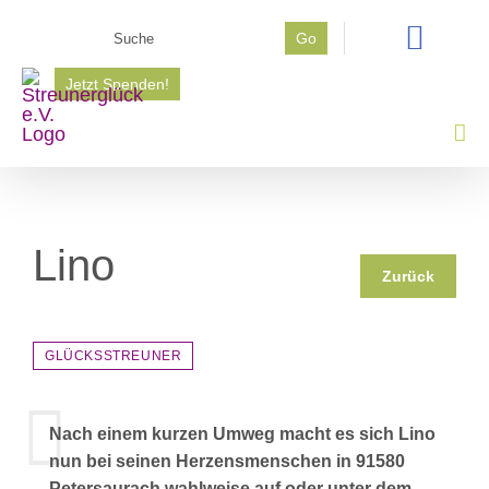
Zum
Suche
Go
Inhalt
nach:
springen
Jetzt Spenden!
Lino
Zurück
GLÜCKSSTREUNER
Nach einem kurzen Umweg macht es sich Lino
nun bei seinen Herzensmenschen in 91580
Petersaurach wahlweise auf oder unter dem