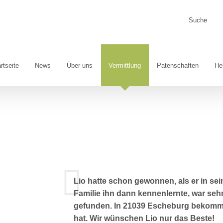
Suche
nach:
rtseite
News
Über uns
Vermittlung
Patenschaften
He
Lio hatte schon gewonnen, als er in sei
Familie ihn dann kennenlernte, war sehr
gefunden. In 21039 Escheburg bekommt e
hat. Wir wünschen Lio nur das Beste!