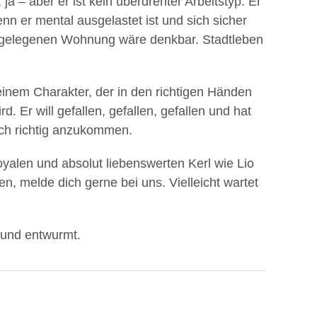
a – aber er ist kein überdrehter Arbeitstyp. Er
nn er mental ausgelastet ist und sich sicher
ig gelegenen Wohnung wäre denkbar. Stadtleben
einem Charakter, der in den richtigen Händen
d. Er will gefallen, gefallen, gefallen und hat
ich richtig anzukommen.
oyalen und absolut liebenswerten Kerl wie Lio
n, melde dich gerne bei uns. Vielleicht wartet
ft und entwurmt.