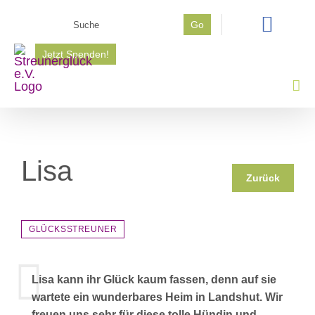
Zum
Suche
Go
Inhalt
nach:
springen
Jetzt Spenden!
Lisa
Zurück
GLÜCKSSTREUNER
Lisa kann ihr Glück kaum fassen, denn auf sie
wartete ein wunderbares Heim in Landshut. Wir
freuen uns sehr für diese tolle Hündin und