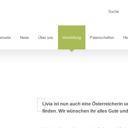
Suche
nach:
rtseite
News
Über uns
Vermittlung
Patenschaften
He
Livia ist nun auch eine Österreicherin 
finden. Wir wünschen ihr alles Gute und