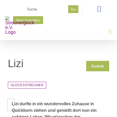
Zum
Suche
Go
Inhalt
nach:
springen
Jetzt Spenden!
Lizi
Zurück
GLÜCKSSTREUNER
Lizi durfte in ein wundervolles Zuhause in
Quickborn ziehen und genießt dort nun ein
schönes Leben. Wir wünschen der