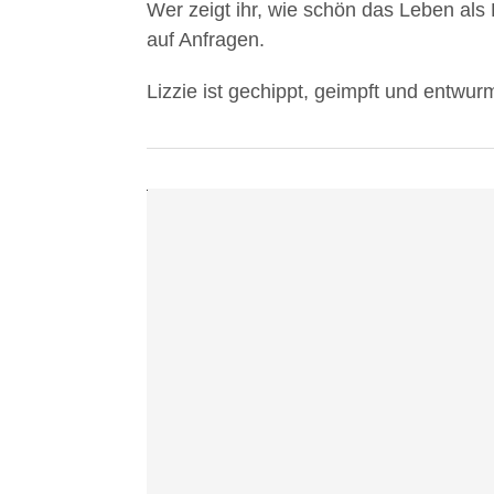
Wer zeigt ihr, wie schön das Leben als 
Videos
auf Anfragen.
akzeptieren
Sie
Lizzie ist gechippt, geimpft und entwurm
die
Datenschutzerklärung
von
YouTube.
Mehr
erfahren
Video
laden
YouTube
immer
entsperren