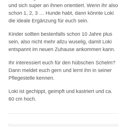
und sich super an ihnen orientiert. Wenn ihr also
schon 1, 2, 3 … Hunde habt, dann könnte Loki
die ideale Ergänzung für euch sein.
Kinder sollten bestenfalls schon 10 Jahre plus
sein, also nicht mehr allzu wuselig, damit Loki
entspannt im neuen Zuhause ankommen kann.
Mit
dem
Ihr interessiert euch für den hübschen Schelm?
Laden
Dann meldet euch gern und lernt ihn in seiner
des
Pflegestelle kennen.
Videos
akzeptieren
Loki ist gechippt, geimpft und kastriert und ca.
Sie
60 cm hoch.
die
Datenschutzerklärung
von
YouTube.
Mit
Mehr