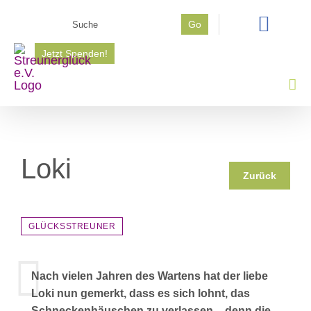
Zum
Suche
Go
Inhalt
nach:
springen
Jetzt Spenden!
Loki
Zurück
GLÜCKSSTREUNER
Nach vielen Jahren des Wartens hat der liebe
Loki nun gemerkt, dass es sich lohnt, das
Schneckenhäuschen zu verlassen – denn die