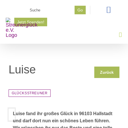
Zum
Suche
Go
Inhalt
nach:
springen
Jetzt Spenden!
Luise
Zurück
GLÜCKSSTREUNER
Luise fand ihr großes Glück in 96103 Hallstadt
und darf dort nun ein schönes Leben führen.
Wir wünschen ihr nur das Beste und eine tolle