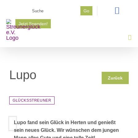
Zum
Suche
Go
Inhalt
nach:
springen
Jetzt Spenden!
Lupo
Zurück
GLÜCKSSTREUNER
Lupo fand sein Glück in Herten und genießt
sein neues Glück. Wir wünschen dem jungen
Mann alles Gute und eine tolle Zeit!