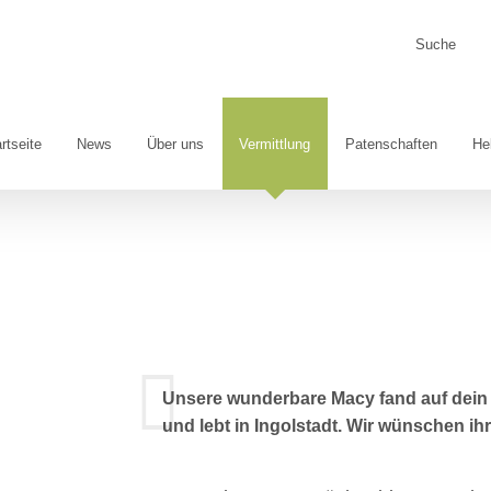
Suche
nach:
rtseite
News
Über uns
Vermittlung
Patenschaften
He
Unsere wunderbare Macy fand auf dein 
und lebt in Ingolstadt. Wir wünschen ih