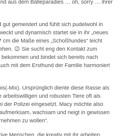
d aus dem Bälleparadies … oh, sorry … ihrer
ut gemeistert und fühlt sich pudelwohl in
eckt und dynamisch startet sie in ihr „neues
57 cm die Maße eines „Schoßhundes“ leicht
nsehen. 😉 Sie sucht eng den Kontakt zum
 bekommen und bindet sich bereits nach
 Auch mit dem Ersthund der Familie harmoniert
is(-Mix). Ursprünglich diente diese Rasse als
rbeitswilligen und robusten Tiere oft als
 der Polizei eingesetzt. Macy möchte also
t aufmerksam, wachsam und neigt in gewissen
rnehmen zu wollen“.
ive Menschen, die kreativ mit ihr arbeiten