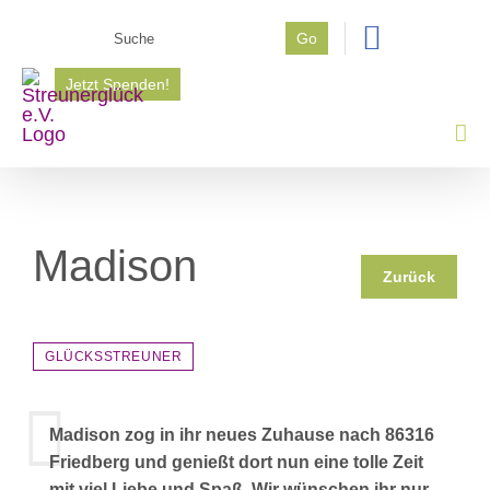
Zum
Suche
Go
Inhalt
nach:
springen
Jetzt Spenden!
Madison
Zurück
GLÜCKSSTREUNER
Madison zog in ihr neues Zuhause nach 86316
Friedberg und genießt dort nun eine tolle Zeit
mit viel Liebe und Spaß. Wir wünschen ihr nur