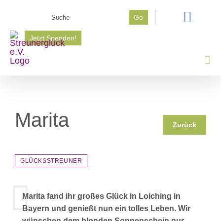
Zum
Suche
Go
Inhalt
nach:
springen
Jetzt Spenden!
Marita
Zurück
GLÜCKSSTREUNER
Marita fand ihr großes Glück in Loiching in
Bayern und genießt nun ein tolles Leben. Wir
wünschen dem blonden Sonnenschein nur