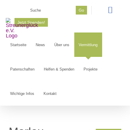
Zum
Suche
Go
Inhalt
nach:
springen
Jetzt Spenden!
Startseite
News
Über uns
Vermittlung
Patenschaften
Helfen & Spenden
Projekte
Wichtige Infos
Kontakt