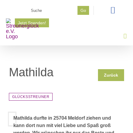
Zum
Suche
Go
Inhalt
nach:
springen
Jetzt Spenden!
Mathilda
Zurück
GLÜCKSSTREUNER
Mathilda durfte in 25704 Meldorf ziehen und
kann dort nun mit viel Liebe und Spaß groß
werden. Wir wünschen ihr nur das Beste und