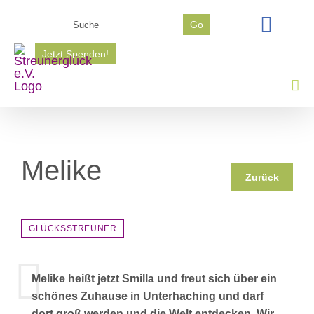
Zum
Suche
Go
Inhalt
nach:
springen
Jetzt Spenden!
Melike
Zurück
GLÜCKSSTREUNER
Melike heißt jetzt Smilla und freut sich über ein
schönes Zuhause in Unterhaching und darf
dort groß werden und die Welt entdecken. Wir