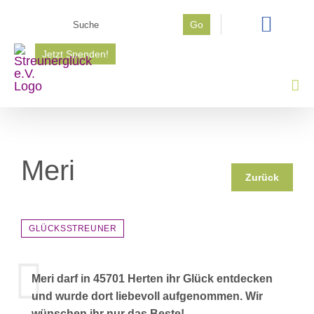
Zum
Suche
Go
Inhalt
nach:
springen
Jetzt Spenden!
Meri
Zurück
GLÜCKSSTREUNER
Meri darf in 45701 Herten ihr Glück entdecken
und wurde dort liebevoll aufgenommen. Wir
wünschen ihr nur das Beste!