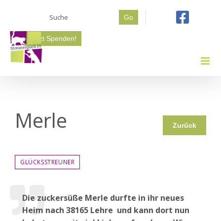
Zum
Suche
Inhalt
Go
nach:
springen
Jetzt Spenden!
Merle
Zurück
GLÜCKSSTREUNER
Die zuckersüße Merle durfte in ihr neues
Heim nach 38165 Lehre
und kann dort nun