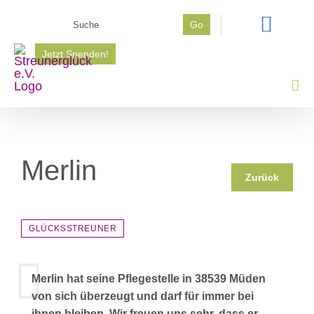
Zum
Suche
Go
Inhalt
nach:
springen
Jetzt Spenden!
Merlin
Zurück
GLÜCKSSTREUNER
Merlin hat seine Pflegestelle in 38539 Müden
von sich überzeugt und darf für immer bei
ihnen bleiben. Wir freuen uns sehr, dass er