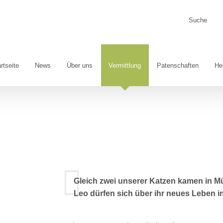
Suche
nach:
rtseite
News
Über uns
Vermittlung
Patenschaften
He
Gleich zwei unserer Katzen kamen in M
Leo dürfen sich über ihr neues Leben i