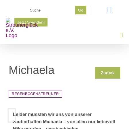
Zum
Suche
Go
Inhalt
nach:
springen
Jetzt Spenden!
Michaela
Zurück
REGENBOGENSTREUNER
Leider mussten wir uns von unserer
zauberhaften Michaela – von allen nur liebevoll
Mika gerufen – verabschieden.