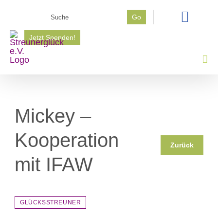
Zum
Suche
Go
Inhalt
nach:
springen
Jetzt Spenden!
Mickey –
Kooperation
Zurück
mit IFAW
GLÜCKSSTREUNER