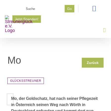
Zum
Suche
Go
Inhalt
nach:
springen
Jetzt Spenden!
Mo
Zurück
GLÜCKSSTREUNER
Mo, der Goldschatz, hat nach seiner Pflegezeit
in Österreich seinen Weg nach Wörth in
Deutschland gefunden und kommt dort nun