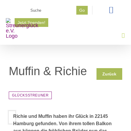
Zum
Suche
Go
Inhalt
nach:
springen
Jetzt Spenden!
Muffin & Richie
Zurück
GLÜCKSSTREUNER
Richie und Muffin haben ihr Glück in 22145
Hamburg gefunden. Von ihrem tollen Balkon
aus können die fröhlichen Brüder nun das