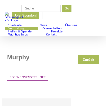
Zum
Inhalt
Go
Suche
springen
Jetzt Spenden!
nach:
Startseite
News
Über uns
Vermittlung
Patenschaften
Helfen & Spenden
Projekte
Wichtige Infos
Kontakt
Murphy
Zurück
REGENBOGENSTREUNER