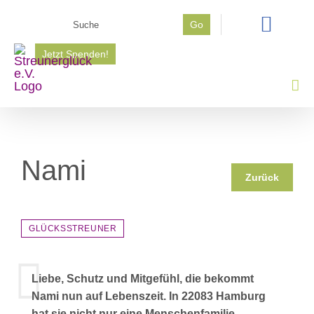
Zum
Suche
Go
Inhalt
nach:
springen
Jetzt Spenden!
Nami
Zurück
GLÜCKSSTREUNER
Liebe, Schutz und Mitgefühl, die bekommt
Nami nun auf Lebenszeit. In 22083 Hamburg
hat sie nicht nur eine Menschenfamilie