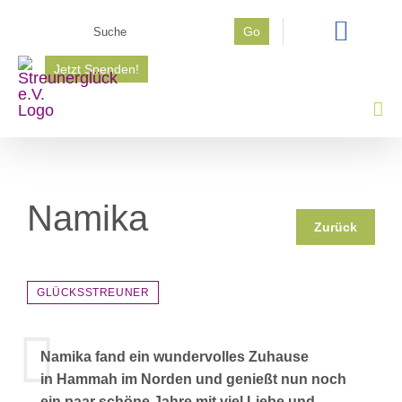
Zum
Suche
Go
Inhalt
nach:
springen
Jetzt Spenden!
Namika
Zurück
GLÜCKSSTREUNER
Namika fand ein wundervolles Zuhause
in Hammah im Norden und genießt nun noch
ein paar schöne Jahre mit viel Liebe und