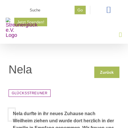
Zum
Suche
Go
Inhalt
nach:
springen
Jetzt Spenden!
Nela
Zurück
GLÜCKSSTREUNER
Nela durfte in ihr neues Zuhause nach
Weilheim ziehen und wurde dort herzlich in der
Familie in Empfang genommen. Wir freuen uns