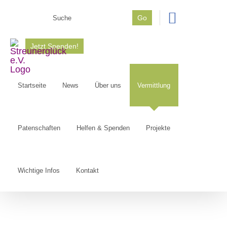
Zum
Go
Inhalt
Suche
springen
nach:
Jetzt Spenden!
Startseite
News
Über uns
Vermittlung
Patenschaften
Helfen & Spenden
Projekte
Wichtige Infos
Kontakt