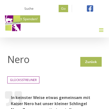
Zum
Suche
Inhalt
Go
nach:
springen
Jetzt Spenden!
Nero
Zurück
GLÜCKSSTREUNER
In keinster Weise etwas gemeinsam mit
Kaiser Nero hat unser kleiner Schlingel