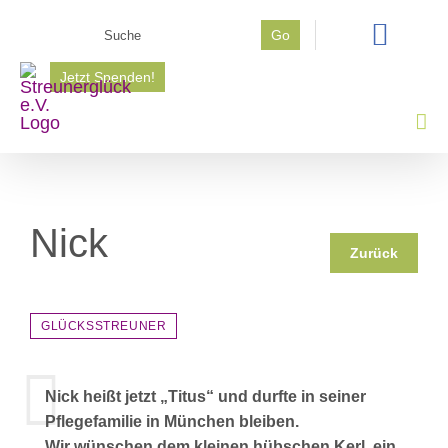
Zum
Suche
Go
Inhalt
nach:
springen
Jetzt Spenden!
Nick
Zurück
GLÜCKSSTREUNER
Nick heißt jetzt „Titus“ und durfte in seiner
Pflegefamilie in München bleiben.
Wir wünschen dem kleinen hübschen Kerl, ein