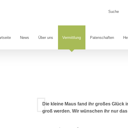
Suche
nach:
rtseite
News
Über uns
Vermittlung
Patenschaften
He
Die kleine Maus fand ihr großes Glück 
groß werden. Wir wünschen ihr nur das