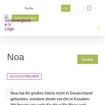
Zum
Suche
Go
Inhalt
nach:
springen
Jetzt Spenden!
Noa
Zurück
GLÜCKSSTREUNER
Noa hat ihr großes Glück nicht in Deutschland
gefunden, sondern direkt vor Ort in Kroatien.
Wir freuen uns sehr für die süße Maus und