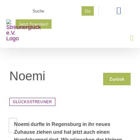
Zum
Suche
Go
Inhalt
nach:
springen
Jetzt Spenden!
Noemi
Zurück
GLÜCKSSTREUNER
Noemi durfte in Regensburg in ihr neues
Zuhause ziehen und hat jetzt auch einen
Hundekumpel dort. Wir wünschen der kleinen