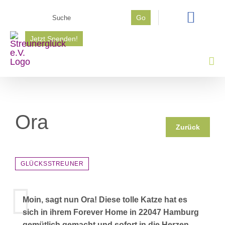
Zum
Suche
Go
Inhalt
nach:
springen
Jetzt Spenden!
Ora
Zurück
GLÜCKSSTREUNER
Moin, sagt nun Ora! Diese tolle Katze hat es
sich in ihrem Forever Home in 22047 Hamburg
gemütlich gemacht und sofort in die Herzen