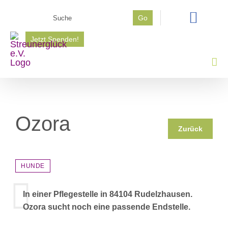
Zum
Suche
Go
Inhalt
nach:
springen
Jetzt Spenden!
Ozora
Zurück
HUNDE
In einer Pflegestelle in 84104 Rudelzhausen.
Ozora sucht noch eine passende Endstelle.