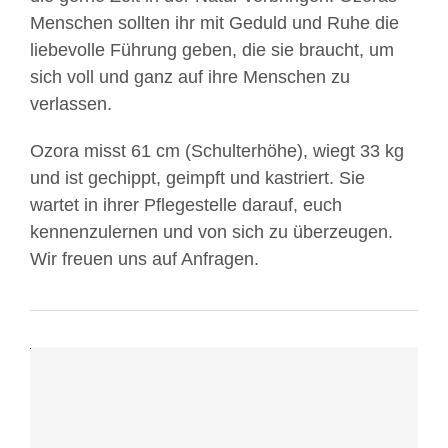
Menschen sollten ihr mit Geduld und Ruhe die
liebevolle Führung geben, die sie braucht, um
sich voll und ganz auf ihre Menschen zu
Mit
verlassen.
dem
Laden
Ozora misst 61 cm (Schulterhöhe), wiegt 33 kg
des
und ist gechippt, geimpft und kastriert. Sie
Videos
wartet in ihrer Pflegestelle darauf, euch
akzeptieren
kennenzulernen und von sich zu überzeugen.
Sie
Wir freuen uns auf Anfragen.
die
Datenschutzerklärung
von
YouTube.
Mehr
erfahren
Mit
Video
dem