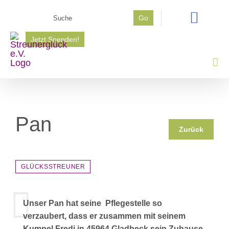
Zum
Suche
Go
Inhalt
nach:
springen
Jetzt Spenden!
Pan
Zurück
GLÜCKSSTREUNER
Unser Pan hat seine Pflegestelle so
verzaubert, dass er zusammen mit seinem
Kumpel Fredi in 45964 Gladbeck sein Zuhause