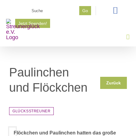
Zum
Suche
Go
Inhalt
nach:
springen
Jetzt Spenden!
Paulinchen
Zurück
und Flöckchen
GLÜCKSSTREUNER
Flöckchen und Paulinchen hatten das große