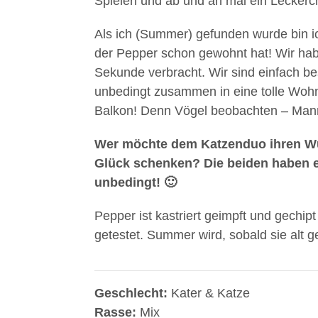
Spielen und ab und an mal ein Leckerche
Als ich (Summer) gefunden wurde bin i
der Pepper schon gewohnt hat! Wir hab
Sekunde verbracht. Wir sind einfach b
unbedingt zusammen in eine tolle Wohn
Balkon! Denn Vögel beobachten – Man
Wer möchte dem Katzenduo ihren Wu
Glück schenken? Die beiden haben e
unbedingt! 🙂
Pepper ist kastriert geimpft und gechip
getestet. Summer wird, sobald sie alt ge
Geschlecht:
Kater & Katze
Rasse:
Mix