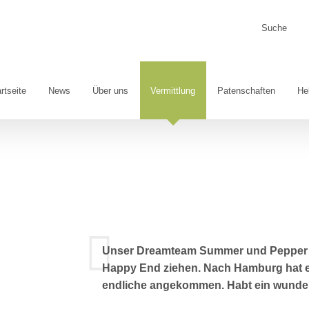
Suche
nach:
rtseite
News
Über uns
Vermittlung
Patenschaften
He
Unser Dreamteam Summer und Pepper dü
Happy End ziehen. Nach Hamburg hat es
endliche angekommen. Habt ein wunde