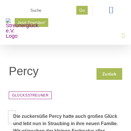
Zum
Suche
Go
Inhalt
nach:
springen
Jetzt Spenden!
Percy
Zurück
GLÜCKSSTREUNER
Die zuckersüße Percy hatte auch großes Glück
und lebt nun in Straubing in ihre neuen Familie.
Wir wünschen der kleinen Frohnatur alles