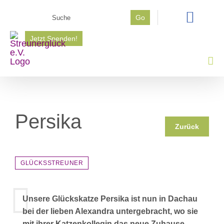
Zum
Suche
Go
Inhalt
nach:
springen
Jetzt Spenden!
Persika
Zurück
GLÜCKSSTREUNER
Unsere Glückskatze Persika ist nun in Dachau
bei der lieben Alexandra untergebracht, wo sie
mit ihrer Katzenkollegin das neue Zuhause