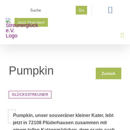
Zum
Suche
Go
Inhalt
nach:
springen
Jetzt Spenden!
Pumpkin
Zurück
GLÜCKSSTREUNER
Pumpkin, unser souveräner kleiner Kater, lebt
jetzt in 72108 Plüderhausen zusammen mit
einem tollen Katzenmädchen, dem er wie auch