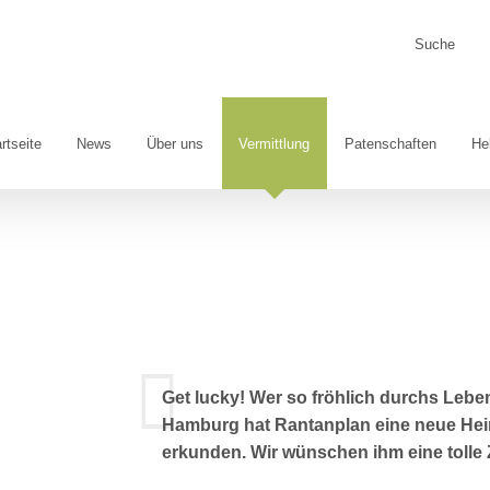
Suche
nach:
rtseite
News
Über uns
Vermittlung
Patenschaften
He
Get lucky! Wer so fröhlich durchs Leben
Hamburg hat Rantanplan eine neue Heim
erkunden. Wir wünschen ihm eine tolle 