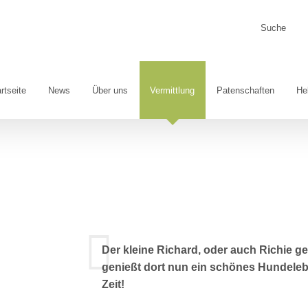
Suche
nach:
rtseite
News
Über uns
Vermittlung
Patenschaften
He
Der kleine Richard, oder auch Richie g
genießt dort nun ein schönes Hundelebe
Zeit!