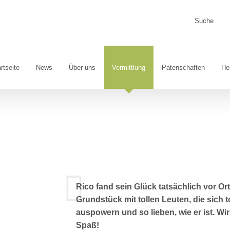
Suche
nach:
rtseite
News
Über uns
Vermittlung
Patenschaften
He
Rico fand sein Glück tatsächlich vor Or
Grundstück mit tollen Leuten, die sich
auspowern und so lieben, wie er ist. Wi
Spaß!