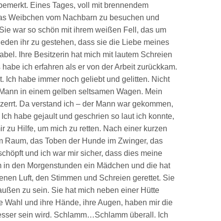
bemerkt. Eines Tages, voll mit brennendem
 das Weibchen vom Nachbarn zu besuchen und
. Sie war so schön mit ihrem weißen Fell, das um
ieden ihr zu gestehen, dass sie die Liebe meines
abel. Ihre Besitzerin hat mich mit lautem Schreien
habe ich erfahren als er von der Arbeit zurückkam.
. Ich habe immer noch geliebt und gelitten. Nicht
 Mann in einem gelben seltsamen Wagen. Mein
ezerrt. Da verstand ich – der Mann war gekommen,
ch habe gejault und geschrien so laut ich konnte,
r zu Hilfe, um mich zu retten. Nach einer kurzen
em Raum, das Toben der Hunde im Zwinger, das
höpft und ich war mir sicher, dass dies meine
am in den Morgenstunden ein Mädchen und die hat
nen Luft, den Stimmen und Schreien gerettet. Sie
außen zu sein. Sie hat mich neben einer Hütte
re Wahl und ihre Hände, ihre Augen, haben mir die
besser sein wird. Schlamm…Schlamm überall. Ich