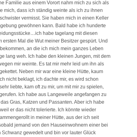
ine Familie aus einem Vorort nahm mich zu sich als
re mich, dass ich ständig weinte als ich zu ihnen
chwister vermisst. Sie haben mich in einen Keller
mgebung gewöhnen kann. Bald habe ich hunderte
leidungsstücke…ich habe tagelang mit diesen
m ersten Mal die Wut meiner Besitzer gespürt. Und
el bekommen, an die ich mich mein ganzes Leben
age lang weh. Ich habe den kleinen Jungen, mit dem
egen mir weinte. Es tat mir mehr leid um ihn als
ekettet. Neben mir war eine kleine Hütte, kaum
h nicht beklagt, ich dachte mir, es wird schon
hr liebte, kam oft zu mir, um mit mir zu spielen,
 gerufen. Ich habe aus Langeweile angefangen zu
, das Gras, Katzen und Passanten. Aber ich habe
eil er das nicht tolerierte. Ich könnte wieder
mmengerollt in meiner Hütte, aus der ich seit
sobald jemand von den Hauseinwohnern einer bei
em Schwanz gewedelt und bin vor lauter Glück