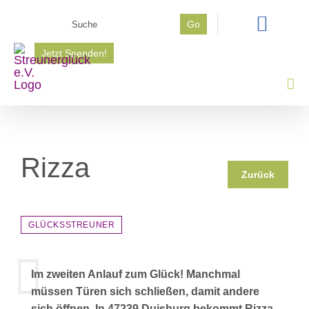
Zum
Suche
Go
Inhalt
nach:
springen
Jetzt Spenden!
Rizza
Zurück
GLÜCKSSTREUNER
Im zweiten Anlauf zum Glück! Manchmal
müssen Türen sich schließen, damit andere
sich öffnen. In 47239 Duisburg bekommt Rizza