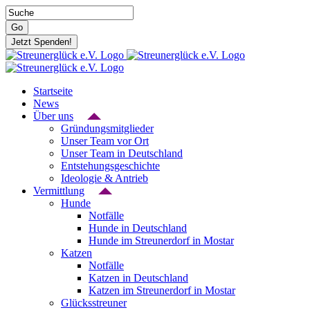
Zum
Suche
Inhalt
nach:
Go
springen
Jetzt Spenden!
Startseite
News
Über uns
Gründungsmitglieder
Unser Team vor Ort
Unser Team in Deutschland
Entstehungsgeschichte
Ideologie & Antrieb
Vermittlung
Hunde
Notfälle
Hunde in Deutschland
Hunde im Streunerdorf in Mostar
Katzen
Notfälle
Katzen in Deutschland
Katzen im Streunerdorf in Mostar
Glücksstreuner