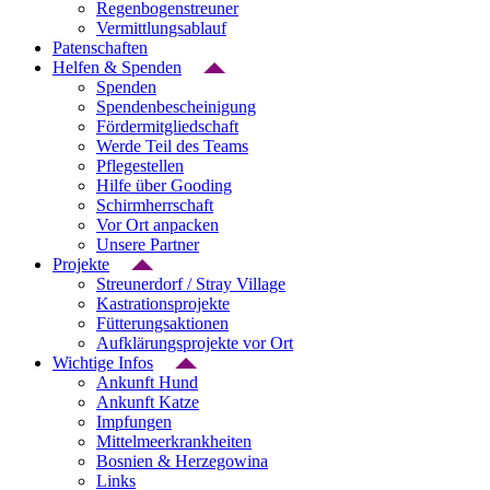
Regenbogenstreuner
Vermittlungsablauf
Patenschaften
Helfen & Spenden
Spenden
Spendenbescheinigung
Fördermitgliedschaft
Werde Teil des Teams
Pflegestellen
Hilfe über Gooding
Schirmherrschaft
Vor Ort anpacken
Unsere Partner
Projekte
Streunerdorf / Stray Village
Kastrationsprojekte
Fütterungsaktionen
Aufklärungsprojekte vor Ort
Wichtige Infos
Ankunft Hund
Ankunft Katze
Impfungen
Mittelmeerkrankheiten
Bosnien & Herzegowina
Links